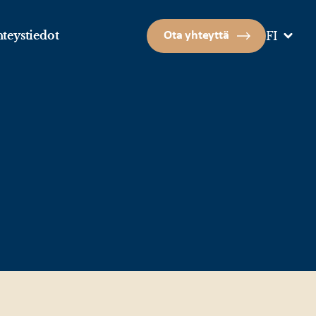
teystiedot
Ota yhteyttä
FI