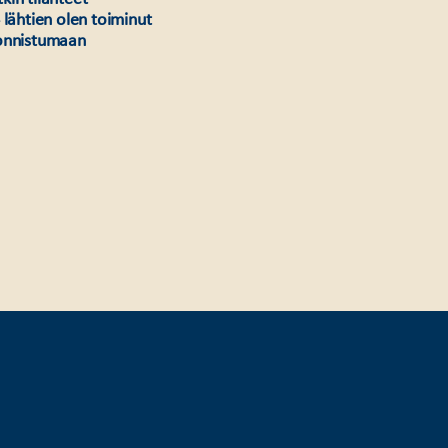
 lähtien olen toiminut
 onnistumaan