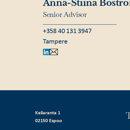
Anna-Stiina Bostr
Senior Advisor
+358 40 131 3947
Tampere
T
Keilaranta 1
02150 Espoo