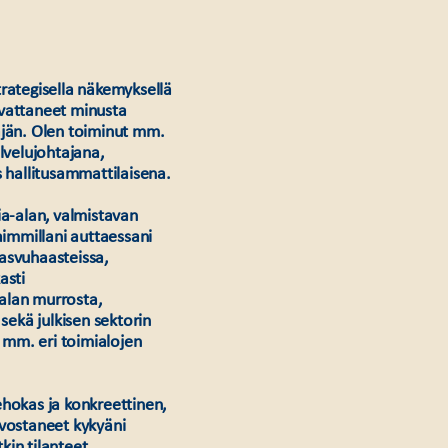
trategisella näkemyksellä
svattaneet minusta
äjän. Olen toiminut mm.
lvelujohtajana,
s hallitusammattilaisena.
ia-alan, valmistavan
aimmillani auttaessani
kasvuhaasteissa,
asti
alan murrosta,
sekä julkisen sektorin
 mm. eri toimialojen
ehokas ja konkreettinen,
rvostaneet kykyäni
tkin tilanteet