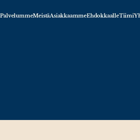
Palvelumme
Meistä
Asiakkaamme
Ehdokkaalle
Tiimi
Yh