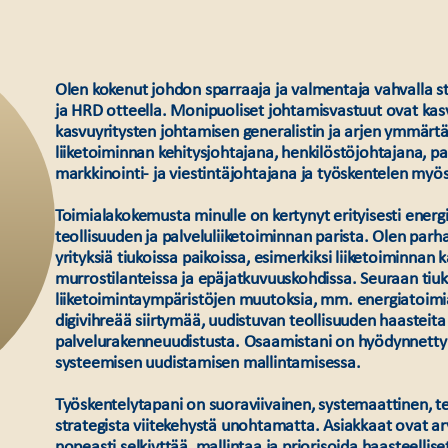
Olen kokenut johdon sparraaja ja valmentaja vahvalla s
ja HRD otteella. Monipuoliset johtamisvastuut ovat ka
kasvuyritysten johtamisen generalistin ja arjen ymmärt
liiketoiminnan kehitysjohtajana, henkilöstöjohtajana, pa
markkinointi- ja viestintäjohtajana ja työskentelen myö
Toimialakokemusta minulle on kertynyt erityisesti energ
teollisuuden ja palveluliiketoiminnan parista. Olen parh
yrityksiä tiukoissa paikoissa, esimerkiksi liiketoiminnan 
murrostilanteissa ja epäjatkuvuuskohdissa. Seuraan tiuk
liiketoimintaympäristöjen muutoksia, mm. energiatoimi
digivihreää siirtymää, uudistuvan teollisuuden haasteita 
palvelurakenneuudistusta. Osaamistani on hyödynnetty
systeemisen uudistamisen mallintamisessa.
Työskentelytapani on suoraviivainen, systemaattinen, t
strategista viitekehystä unohtamatta. Asiakkaat ovat a
nopeasti selkiyttää, mallintaa ja priorisoida haasteellise