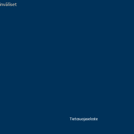
nväliset
Tietosuojaseloste