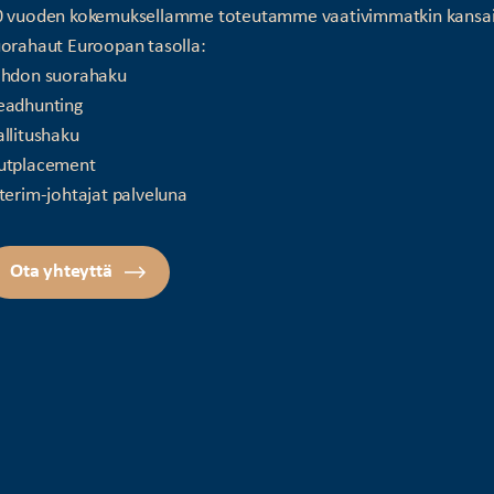
0 vuoden kokemuksellamme toteutamme vaativimmatkin kansai
orahaut Euroopan tasolla:
ohdon suorahaku
eadhunting
llitushaku
utplacement
terim-johtajat palveluna
Ota yhteyttä