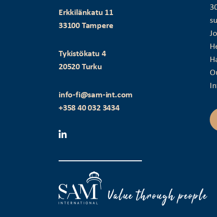
3
Erkkilänkatu 11
su
33100 Tampere
J
H
Tykistökatu 4
Ha
20520 Turku
O
In
info-fi@sam-int.com
+358 40 032 3434