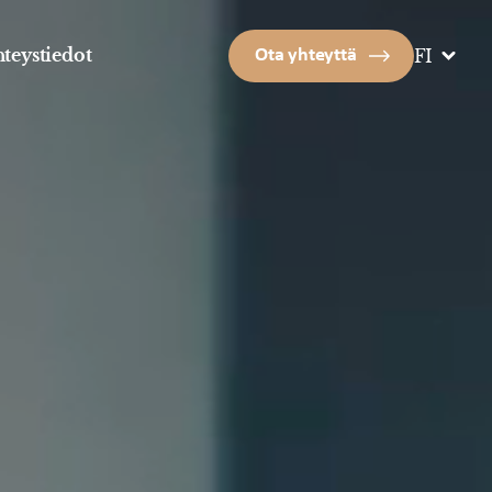
teystiedot
Ota yhteyttä
FI