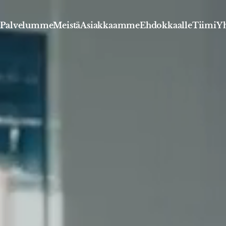
Palvelumme
Meistä
Asiakkaamme
Ehdokkaalle
Tiimi
Yh