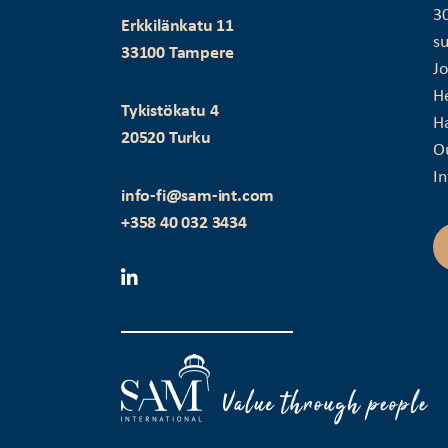
3
Erkkilänkatu 11
su
33100 Tampere
J
H
Tykistökatu 4
Ha
20520 Turku
O
In
info-fi@sam-int.com
+358 40 032 3434