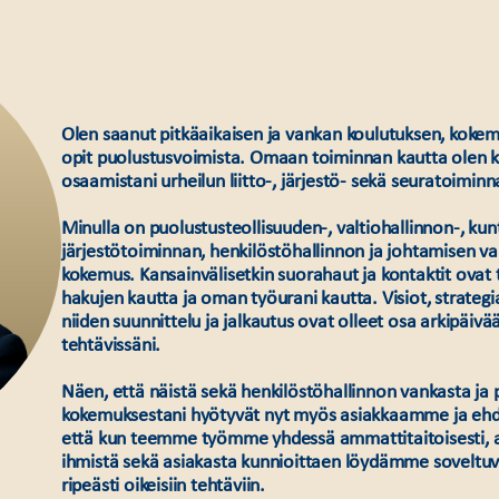
Olen saanut pitkäaikaisen ja vankan koulutuksen, koke
opit puolustusvoimista.​ Omaan toiminnan kautta olen 
osaamistani urheilun liitto-, järjestö- sekä seuratoimin
Minulla on puolustusteollisuuden-, valtiohallinnon-, kunt
järjestötoiminnan, henkilöstöhallinnon ja johtamisen v
kokemus. Kansainvälisetkin suorahaut ja kontaktit ovat t
hakujen kautta ja oman työurani kautta. Visiot, strategi
niiden suunnittelu ja jalkautus ovat olleet osa arkipäiv
tehtävissäni.
Näen, että näistä sekä henkilöstöhallinnon vankasta ja 
kokemuksestani hyötyvät nyt myös asiakkaamme ja ehdo
että kun teemme työmme yhdessä ammattitaitoisesti, avo
ihmistä sekä asiakasta kunnioittaen löydämme soveltu
ripeästi oikeisiin tehtäviin.​