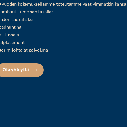
0 vuoden kokemuksellamme toteutamme vaativimmatkin kansai
orahaut Euroopan tasolla:
ohdon suorahaku
eadhunting
llitushaku
utplacement
terim-johtajat palveluna
Ota yhteyttä