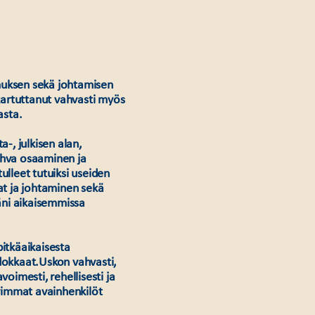
muksen sekä johtamisen
kartuttanut vahvasti myös
nasta.
a-, julkisen alan,
ahva osaaminen ja
ulleet tutuiksi useiden
at ja johtaminen sekä
ääni aikaisemmissa
pitkäaikaisesta
kkaat.​Uskon vahvasti,
imesti, rehellisesti ja
vimmat avainhenkilöt