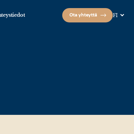
teystiedot
Ota yhteyttä
FI