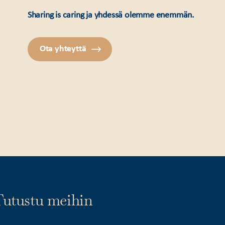
Sharing is caring ja yhdessä olemme enemmän.
Ota yhteyttä
utustu meihin