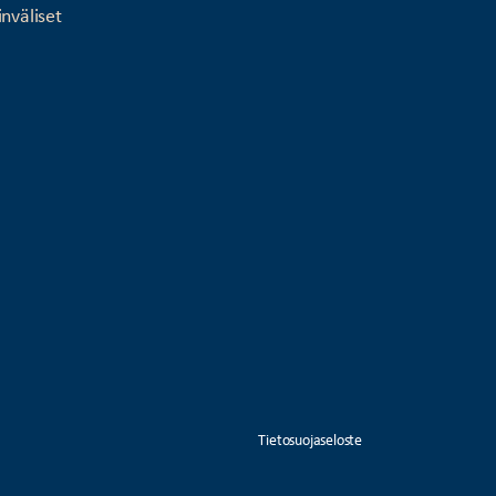
nväliset
Tietosuojaseloste