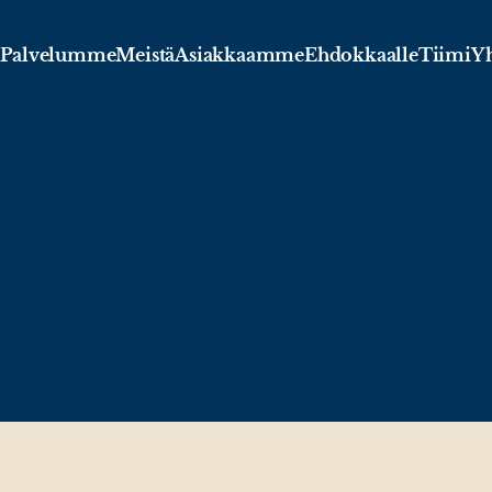
Palvelumme
Meistä
Asiakkaamme
Ehdokkaalle
Tiimi
Yh