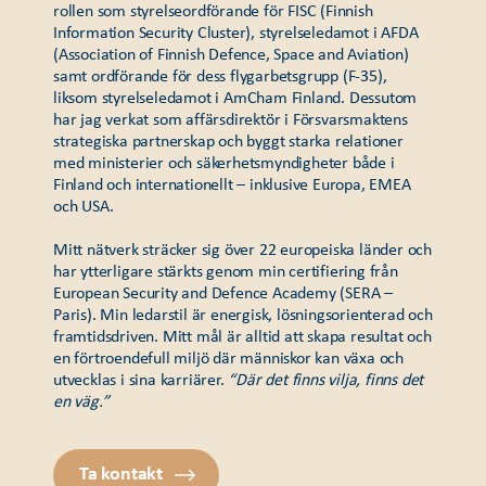
rollen som styrelseordförande för FISC (Finnish
Information Security Cluster), styrelseledamot i AFDA
(Association of Finnish Defence, Space and Aviation)
samt ordförande för dess flygarbetsgrupp (F-35),
liksom styrelseledamot i AmCham Finland. Dessutom
har jag verkat som affärsdirektör i Försvarsmaktens
strategiska partnerskap och byggt starka relationer
med ministerier och säkerhetsmyndigheter både i
Finland och internationellt – inklusive Europa, EMEA
och USA.
Mitt nätverk sträcker sig över 22 europeiska länder och
har ytterligare stärkts genom min certifiering från
European Security and Defence Academy (SERA –
Paris). Min ledarstil är energisk, lösningsorienterad och
framtidsdriven. Mitt mål är alltid att skapa resultat och
en förtroendefull miljö där människor kan växa och
utvecklas i sina karriärer.
“Där det finns vilja, finns det
en väg.”
Ta kontakt