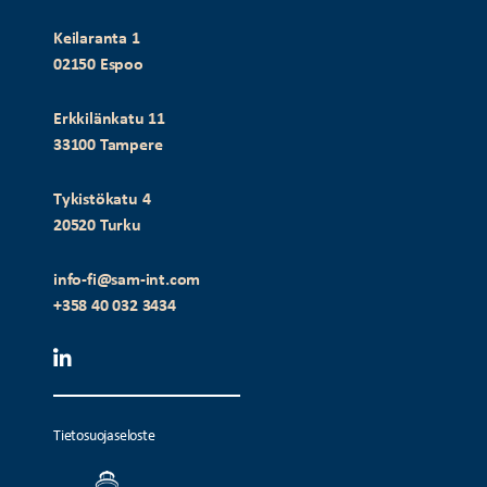
Keilaranta 1
02150 Espoo
Erkkilänkatu 11
33100 Tampere
Tykistökatu 4
20520 Turku
info-fi@sam-int.com
+358 40 032 3434
Tietosuojaseloste