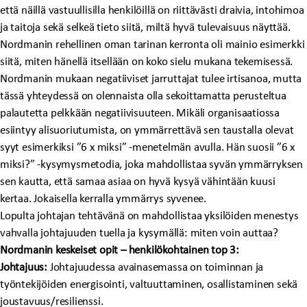
että näillä vastuullisilla henkilöillä on riittävästi draivia, intohimoa
ja taitoja sekä selkeä tieto siitä, miltä hyvä tulevaisuus näyttää.
Nordmanin rehellinen oman tarinan kerronta oli mainio esimerkki
siitä, miten hänellä itsellään on koko sielu mukana tekemisessä.
Nordmanin mukaan negatiiviset jarruttajat tulee irtisanoa, mutta
tässä yhteydessä on olennaista olla sekoittamatta perusteltua
palautetta pelkkään negatiivisuuteen. Mikäli organisaatiossa
esiintyy alisuoriutumista, on ymmärrettävä sen taustalla olevat
syyt esimerkiksi ”6 x miksi” -menetelmän avulla. Hän suosii ”6 x
miksi?” -kysymysmetodia, joka mahdollistaa syvän ymmärryksen
sen kautta, että samaa asiaa on hyvä kysyä vähintään kuusi
kertaa. Jokaisella kerralla ymmärrys syvenee.
Lopulta johtajan tehtävänä on mahdollistaa yksilöiden menestys
vahvalla johtajuuden tuella ja kysymällä: miten voin auttaa?
Nordmanin keskeiset opit – henkilökohtainen top 3:
Johtajuus:
Johtajuudessa avainasemassa on toiminnan ja
työntekijöiden energisointi, valtuuttaminen, osallistaminen sekä
joustavuus/resilienssi.