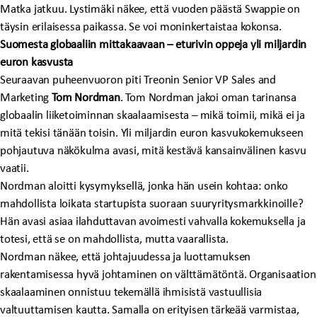
Matka jatkuu. Lystimäki näkee, että vuoden päästä Swappie on
täysin erilaisessa paikassa. Se voi moninkertaistaa kokonsa.
Suomesta globaaliin mittakaavaan – eturivin oppeja yli miljardin
euron kasvusta
Seuraavan puheenvuoron piti Treonin Senior VP Sales and
Marketing
Tom Nordman
. Tom Nordman jakoi oman tarinansa
globaalin liiketoiminnan skaalaamisesta – mikä toimii, mikä ei ja
mitä tekisi tänään toisin. Yli miljardin euron kasvukokemukseen
pohjautuva näkökulma avasi, mitä kestävä kansainvälinen kasvu
vaatii.
Nordman aloitti kysymyksellä, jonka hän usein kohtaa: onko
mahdollista loikata startupista suoraan suuryritysmarkkinoille?
Hän avasi asiaa ilahduttavan avoimesti vahvalla kokemuksella ja
totesi, että se on mahdollista, mutta vaarallista.
Nordman näkee, että johtajuudessa ja luottamuksen
rakentamisessa hyvä johtaminen on välttämätöntä. Organisaation
skaalaaminen onnistuu tekemällä ihmisistä vastuullisia
valtuuttamisen kautta. Samalla on erityisen tärkeää varmistaa,