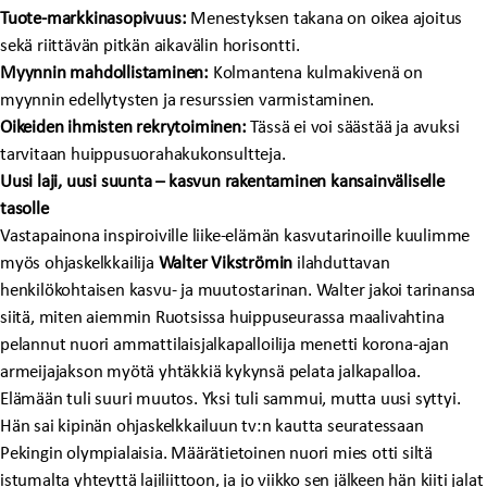
Tuote-markkinasopivuus:
Menestyksen takana on oikea ajoitus
sekä riittävän pitkän aikavälin horisontti.
Myynnin mahdollistaminen:
Kolmantena kulmakivenä on
myynnin edellytysten ja resurssien varmistaminen.
Oikeiden ihmisten rekrytoiminen:
Tässä ei voi säästää ja avuksi
tarvitaan huippusuorahakukonsultteja.
Uusi laji, uusi suunta – kasvun rakentaminen kansainväliselle
tasolle
Vastapainona inspiroiville liike-elämän kasvutarinoille kuulimme
myös ohjaskelkkailija
Walter Vikströmin
ilahduttavan
henkilökohtaisen kasvu- ja muutostarinan. Walter jakoi tarinansa
siitä, miten aiemmin Ruotsissa huippuseurassa maalivahtina
pelannut nuori ammattilaisjalkapalloilija menetti korona-ajan
armeijajakson myötä yhtäkkiä kykynsä pelata jalkapalloa.
Elämään tuli suuri muutos. Yksi tuli sammui, mutta uusi syttyi.
Hän sai kipinän ohjaskelkkailuun tv:n kautta seuratessaan
Pekingin olympialaisia. Määrätietoinen nuori mies otti siltä
istumalta yhteyttä lajiliittoon, ja jo viikko sen jälkeen hän kiiti jalat