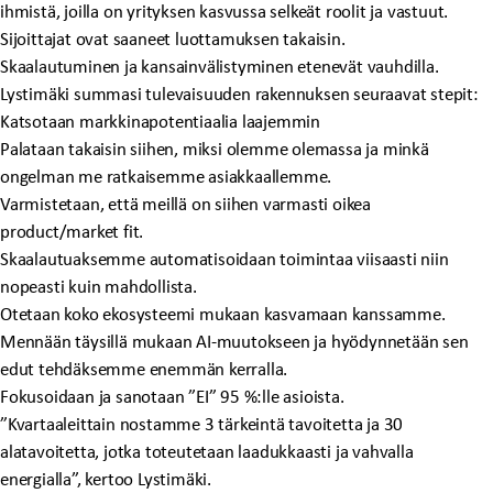
ihmistä, joilla on yrityksen kasvussa selkeät roolit ja vastuut.
Sijoittajat ovat saaneet luottamuksen takaisin.
Skaalautuminen ja kansainvälistyminen etenevät vauhdilla.
Lystimäki summasi tulevaisuuden rakennuksen seuraavat stepit:
Katsotaan markkinapotentiaalia laajemmin
Palataan takaisin siihen, miksi olemme olemassa ja minkä
ongelman me ratkaisemme asiakkaallemme.
Varmistetaan, että meillä on siihen varmasti oikea
product/market fit.
Skaalautuaksemme automatisoidaan toimintaa viisaasti niin
nopeasti kuin mahdollista.
Otetaan koko ekosysteemi mukaan kasvamaan kanssamme.
Mennään täysillä mukaan AI-muutokseen ja hyödynnetään sen
edut tehdäksemme enemmän kerralla.
Fokusoidaan ja sanotaan ”EI” 95 %:lle asioista.
”Kvartaaleittain nostamme 3 tärkeintä tavoitetta ja 30
alatavoitetta, jotka toteutetaan laadukkaasti ja vahvalla
energialla”, kertoo Lystimäki.