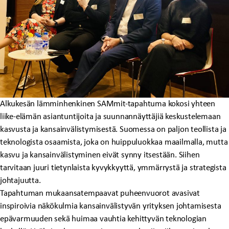
Alkukesän lämminhenkinen SAMmit-tapahtuma kokosi yhteen
liike-elämän asiantuntijoita ja suunnannäyttäjiä keskustelemaan
kasvusta ja kansainvälistymisestä. Suomessa on paljon teollista ja
teknologista osaamista, joka on huippuluokkaa maailmalla, mutta
kasvu ja kansainvälistyminen eivät synny itsestään. Siihen
tarvitaan juuri tietynlaista kyvykkyyttä, ymmärrystä ja strategista
johtajuutta.
Tapahtuman mukaansatempaavat puheenvuorot avasivat
inspiroivia näkökulmia kansainvälistyvän yrityksen johtamisesta
epävarmuuden sekä huimaa vauhtia kehittyvän teknologian