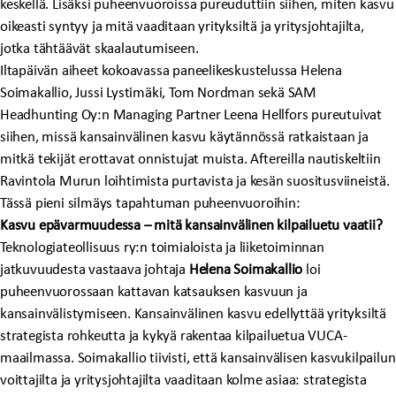
keskellä. Lisäksi puheenvuoroissa pureuduttiin siihen, miten kasvu
oikeasti syntyy ja mitä vaaditaan yrityksiltä ja yritysjohtajilta,
jotka tähtäävät skaalautumiseen.
Iltapäivän aiheet kokoavassa paneelikeskustelussa Helena
Soimakallio, Jussi Lystimäki, Tom Nordman sekä SAM
Headhunting Oy:n Managing Partner Leena Hellfors pureutuivat
siihen, missä kansainvälinen kasvu käytännössä ratkaistaan ja
mitkä tekijät erottavat onnistujat muista. Aftereilla nautiskeltiin
Ravintola Murun loihtimista purtavista ja kesän suositusviineistä.
Tässä pieni silmäys tapahtuman puheenvuoroihin:
Kasvu epävarmuudessa – mitä kansainvälinen kilpailuetu vaatii?
Teknologiateollisuus ry:n toimialoista ja liiketoiminnan
jatkuvuudesta vastaava johtaja
Helena Soimakallio
loi
puheenvuorossaan kattavan katsauksen kasvuun ja
kansainvälistymiseen. Kansainvälinen kasvu edellyttää yrityksiltä
strategista rohkeutta ja kykyä rakentaa kilpailuetua VUCA-
maailmassa. Soimakallio tiivisti, että kansainvälisen kasvukilpailun
voittajilta ja yritysjohtajilta vaaditaan kolme asiaa: strategista