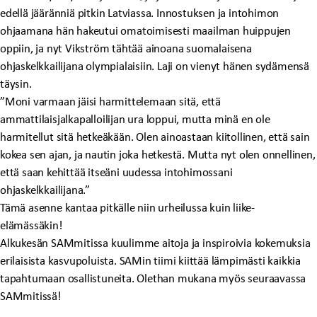
edellä jääränniä pitkin Latviassa. Innostuksen ja intohimon
ohjaamana hän hakeutui omatoimisesti maailman huippujen
oppiin, ja nyt Vikström tähtää ainoana suomalaisena
ohjaskelkkailijana olympialaisiin. Laji on vienyt hänen sydämensä
täysin.
”Moni varmaan jäisi harmittelemaan sitä, että
ammattilaisjalkapalloilijan ura loppui, mutta minä en ole
harmitellut sitä hetkeäkään. Olen ainoastaan kiitollinen, että sain
kokea sen ajan, ja nautin joka hetkestä. Mutta nyt olen onnellinen,
että saan kehittää itseäni uudessa intohimossani
ohjaskelkkailijana.”
Tämä asenne kantaa pitkälle niin urheilussa kuin liike-
elämässäkin!
Alkukesän SAMmitissa kuulimme aitoja ja inspiroivia kokemuksia
erilaisista kasvupoluista. SAMin tiimi kiittää lämpimästi kaikkia
tapahtumaan osallistuneita. Olethan mukana myös seuraavassa
SAMmitissä!