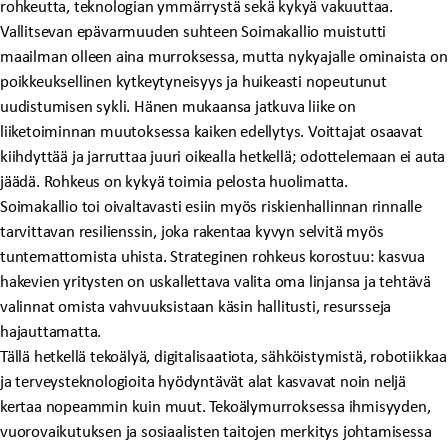
rohkeutta, teknologian ymmärrystä sekä kykyä vakuuttaa.
Vallitsevan epävarmuuden suhteen Soimakallio muistutti
maailman olleen aina murroksessa, mutta nykyajalle ominaista on
poikkeuksellinen kytkeytyneisyys ja huikeasti nopeutunut
uudistumisen sykli. Hänen mukaansa jatkuva liike on
liiketoiminnan muutoksessa kaiken edellytys. Voittajat osaavat
kiihdyttää ja jarruttaa juuri oikealla hetkellä; odottelemaan ei auta
jäädä. Rohkeus on kykyä toimia pelosta huolimatta.
Soimakallio toi oivaltavasti esiin myös riskienhallinnan rinnalle
tarvittavan resilienssin, joka rakentaa kyvyn selvitä myös
tuntemattomista uhista. Strateginen rohkeus korostuu: kasvua
hakevien yritysten on uskallettava valita oma linjansa ja tehtävä
valinnat omista vahvuuksistaan käsin hallitusti, resursseja
hajauttamatta.
Tällä hetkellä tekoälyä, digitalisaatiota, sähköistymistä, robotiikkaa
ja terveysteknologioita hyödyntävät alat kasvavat noin neljä
kertaa nopeammin kuin muut. Tekoälymurroksessa ihmisyyden,
vuorovaikutuksen ja sosiaalisten taitojen merkitys johtamisessa