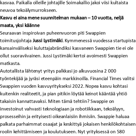
kasvaa. Paikalla olleille johtajille Soimakallio jakoi viisi kultaista
neuvoa tekoälymurrokseen.
Kasvu ei aina mene suunnitelman mukaan – 10 vuotta, neljä
maata, yksi käänne
Seuraavan inspiroivan puheenvuoron piti Swappien
toimitusjohtaja
Jussi Lystimäki
. Kymmenessä vuodessa startupista
kansainväliseksi kuluttajabrändiksi kasvaneen Swappien tie ei ole
ollut suoraviivainen. Jussi Lystimäki kertoi avoimesti Swappien
matkasta.
Autotallista lähtenyt yritys palkkasi jo alkuvuosina 2 000
työntekijää ja jyräsi eteenpäin markkinoilla. Financial Times valitsi
Swappien vuoden kasvuyritykseksi 2022. Nopea kasvu kohtasi
kuitenkin realiteetit, ja pian pitikin löytää keinot kääntää yhtiö
takaisin kannattavaksi. Miten tämä tehtiin? Swappie on
investoinut vahvasti teknologiaan ja robotiikkaan, tekoälyyn,
prosesseihin ja erityisesti oikeanlaisiin ihmisiin. Swappie haluaa
palkata parhaimmat osaajat ja keskittyä jokaisen henkilökohtaisen
roolin kehittämiseen ja koulutukseen. Nyt yrityksessä on 580